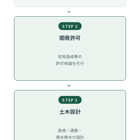
›
STEP 2
開発許可
宅地造成等の
許可申請を代行
›
STEP 3
土木設計
造成・道路・
雨水排水の設計