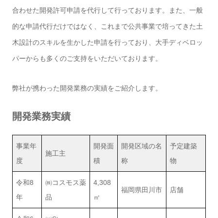
合わせた開発許可申請を代行して行っております。また、一般
的な申請代行だけではなく、これまで公共事業で培ってきた土
木設計のスキルを生かした申請を行っており、大手ディベロッ
パーからも多くのご支持をいただいております。
弊社が携わった開発業務の実績をご紹介します。
開発業務実績
事業年
開発面
開発区域の名
予定建築
施工主
度
積
称
物
令和8
㈱コスモス薬
4,308
福岡県田川市
店舗
年
品
㎡