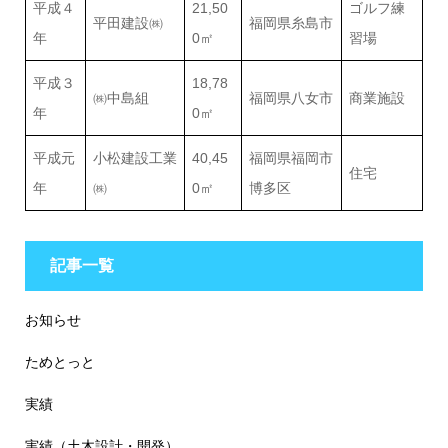
平成４
21,50
ゴルフ練
平田建設㈱
福岡県糸島市
年
0㎡
習場
平成３
18,78
㈱中島組
福岡県八女市
商業施設
年
0㎡
平成元
小松建設工業
40,45
福岡県福岡市
住宅
年
㈱
0㎡
博多区
記事一覧
お知らせ
ためとっと
実績
実績（土木設計・開発）