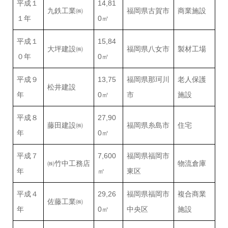
平成１
14,81
九鉄工業㈱
福岡県古賀市
商業施設
１年
0㎡
平成１
15,84
大坪建設㈱
福岡県八女市
製材工場
０年
0㎡
平成９
13,75
福岡県那珂川
老人保護
松井建設
年
0㎡
市
施設
平成８
27,90
藤田建設㈱
福岡県糸島市
住宅
年
0㎡
平成７
7,600
福岡県福岡市
㈱竹中工務店
物流倉庫
年
㎡
東区
平成４
29,26
福岡県福岡市
複合商業
佐藤工業㈱
年
0㎡
中央区
施設