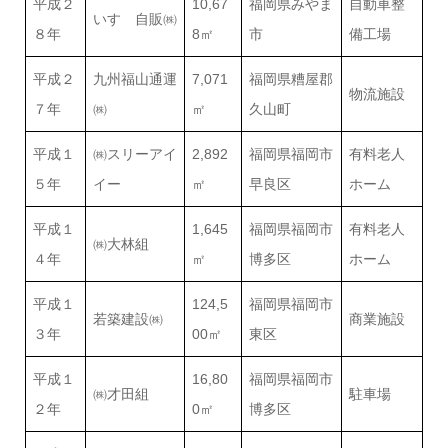
平成２
10,67
福岡県みやま
自動車整
いすゞ自販㈱
８年
8㎡
市
備工場
平成２
九州福山通運
7,071
福岡県糟屋郡
物流施設
７年
㈱
㎡
久山町
平成１
㈱スリーアイ
2,892
福岡県福岡市
有料老人
５年
イー
㎡
早良区
ホーム
平成１
1,645
福岡県福岡市
有料老人
㈱大林組
４年
㎡
博多区
ホーム
平成１
124,5
福岡県福岡市
若築建設㈱
商業施設
３年
00㎡
東区
平成１
16,80
福岡県福岡市
㈱才田組
駐車場
２年
0㎡
博多区