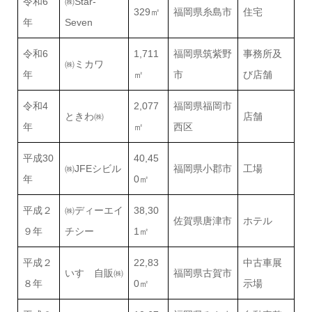
令和6
㈱Star-
329㎡
福岡県糸島市
住宅
年
Seven
令和6
1,711
福岡県筑紫野
事務所及
㈱ミカワ
年
㎡
市
び店舗
令和4
2,077
福岡県福岡市
ときわ㈱
店舗
年
㎡
西区
平成30
40,45
㈱JFEシビル
福岡県小郡市
工場
年
0㎡
平成２
㈱ディーエイ
38,30
佐賀県唐津市
ホテル
９年
チシー
1㎡
平成２
22,83
中古車展
いすゞ自販㈱
福岡県古賀市
８年
0㎡
示場