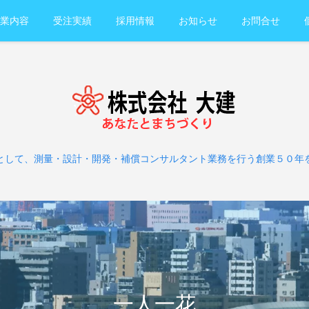
業内容
受注実績
採用情報
お知らせ
お問合せ
として、測量・設計・開発・補償コンサルタント業務を行う創業５０年
一人一花