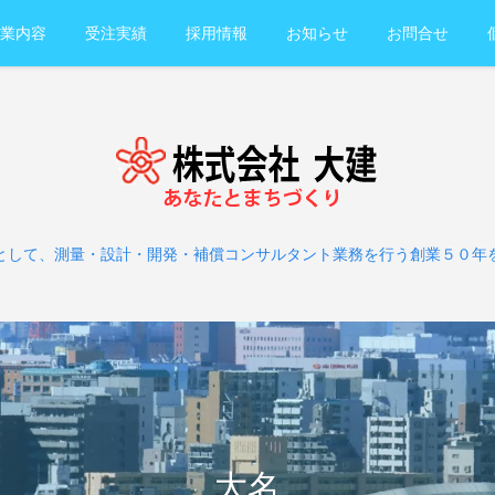
業内容
受注実績
採用情報
お知らせ
お問合せ
として、測量・設計・開発・補償コンサルタント業務を行う創業５０年
大名